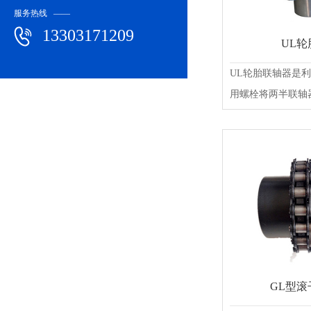
服务热线 ——
13303171209
UL
UL轮胎联轴器是
用螺栓将两半联轴器联
GL型