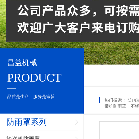
昌益机械
PRODUCT
____
品质是生命，服务是宗旨
热门搜索：
防雨
带机防雨罩
不
防雨罩系列