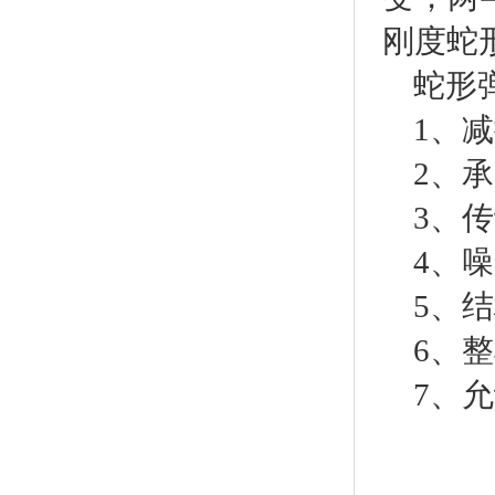
刚度蛇
蛇形
1、
2、
3、
4、
5、
6、
7、