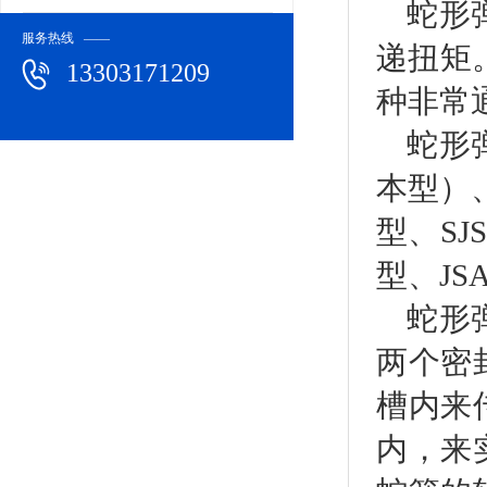
器
蛇形
服务热线 ——
递扭矩
13303171209
种非常
蛇形
本型）
型、SJ
型、JS
蛇形
两个密
槽内来
内，来