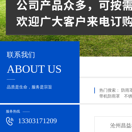
联系我们
ABOUT US
____
品质是生命，服务是宗旨
热门搜索：
防雨
带机防雨罩
不
服务热线 ——
13303171209
沧州昌益