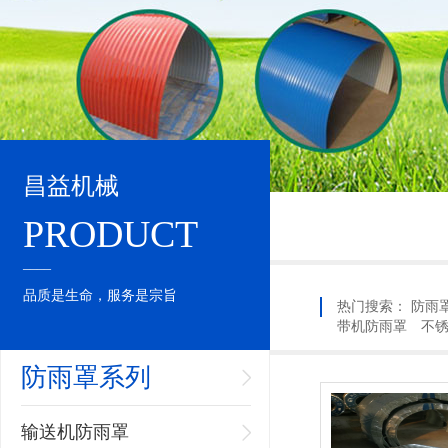
昌益机械
PRODUCT
____
品质是生命，服务是宗旨
热门搜索：
防雨
带机防雨罩
不
防雨罩系列
输送机防雨罩