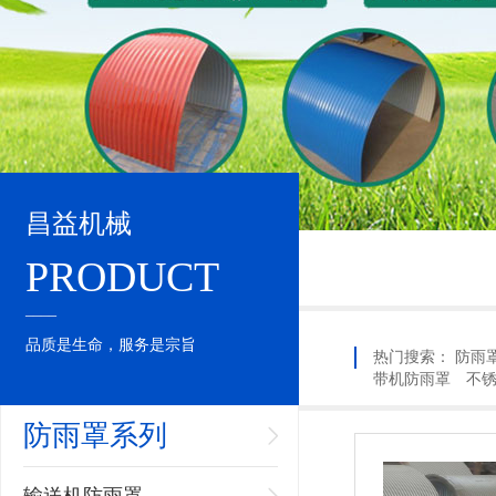
昌益机械
PRODUCT
____
品质是生命，服务是宗旨
热门搜索：
防雨
带机防雨罩
不
防雨罩系列