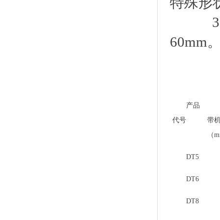
特殊形
3.彩
60mm
产品
代号
带
（m
DT5
DT6
DT8