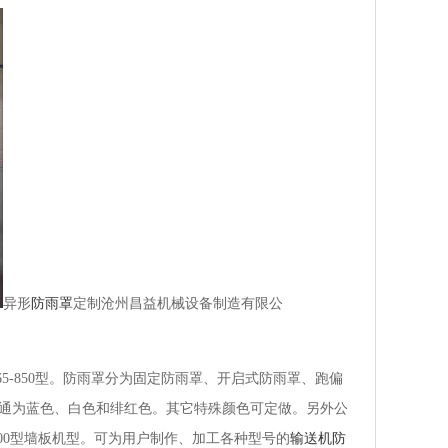
异形
防雨罩
定制沧州昌益机械设备制造有限公
Ｘ14-65-850型。防雨罩分为固定防雨罩、开启式防雨罩、跑偏
通为蓝色、白色和绯红色。其它特殊颜色可定做。另外公
5-225-900型墙板机型。可为用户制作、加工各种型号的
输送机防