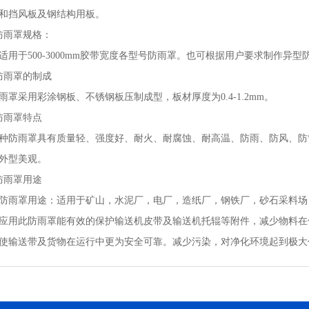
和挡风板及钢结构用板。
防雨罩规格：
于500-3000mm胶带宽度各型号防雨罩。也可根据用户要求制作异型
防雨罩的制成
罩采用彩涂钢板、不锈钢板压制成型，板材厚度为0.4-1.2mm。
防雨罩特点
防雨罩具有质量轻、强度好、耐火、耐腐蚀、耐高温、防雨、防风、防
外型美观。
防雨罩用途
罩用途：适用于矿山，水泥厂，电厂，造纸厂，钢铁厂，砂石采料场
应用此防雨罩能有效的保护输送机皮带及输送机托辊等附件，减少物料在
使输送带及货物在运行中更为安全可靠。减少污染，对净化环境起到极大