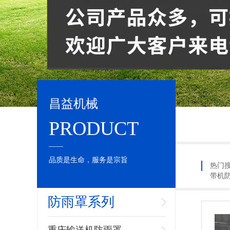
昌益机械
PRODUCT
____
品质是生命，服务是宗旨
热门
带机
防雨罩系列