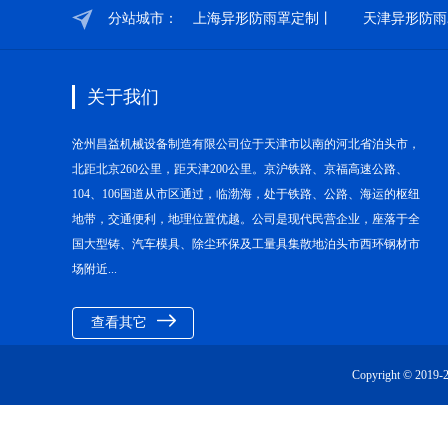
分站城市：
上海异形防雨罩定制丨
天津异形防雨
关于我们
沧州昌益机械设备制造有限公司位于天津市以南的河北省泊头市，
北距北京260公里，距天津200公里。京沪铁路、京福高速公路、
104、106国道从市区通过，临渤海，处于铁路、公路、海运的枢纽
地带，交通便利，地理位置优越。公司是现代民营企业，座落于全
国大型铸、汽车模具、除尘环保及工量具集散地泊头市西环钢材市
场附近...
查看其它
Copyright © 20