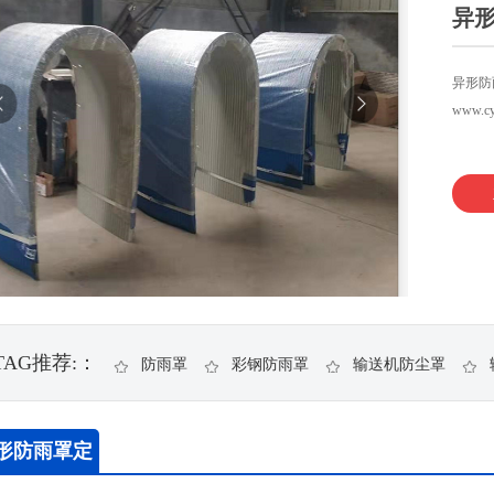
异
异形防
www.c
TAG推荐:：
防雨罩
彩钢防雨罩
输送机防尘罩
形防雨罩定