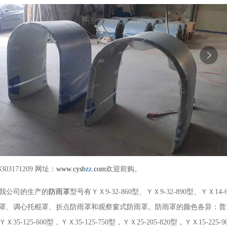
制
3303171209 网址：
www.cysb
zz
.com
欢迎前购。
我公司的生产的
防雨罩
型号有ＹＸ9-32-860型、ＹＸ9-32-890型、Ｙ
罩、调心托棍罩、折点防雨罩和观察窗式防雨罩。防雨罩的颜色各异：普
ＹＸ35-125-600型，ＹＸ35-125-750型，ＹＸ25-205-820型，ＹＸ1