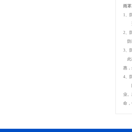
雨罩
1、
适用
2、
防雨
3、
此种
惠，
4、
防雨
业。
命，